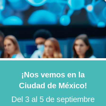
Liderando la vanguardia en
patologia cervicovaginal y
¡Nos vemos en la
vulvar
Ciudad de México!
Inscríbete hoy mismo
Del 3 al 5 de septiembre